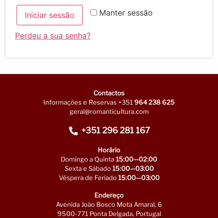
Manter sessão
Iniciar sessão
Perdeu a sua senha?
Contactos
Informações e Reservas +351
964 238 625
geral@romanticultura.com
+351 296 281 167
Horário
Domingo a Quinta
15:00—02:00
Sexta e Sábado
15:00—03:00
Véspera de Feriado
15:00—03:00
Endereço
Avenida João Bosco Mota Amaral, 6
9500-771 Ponta Delgada, Portugal